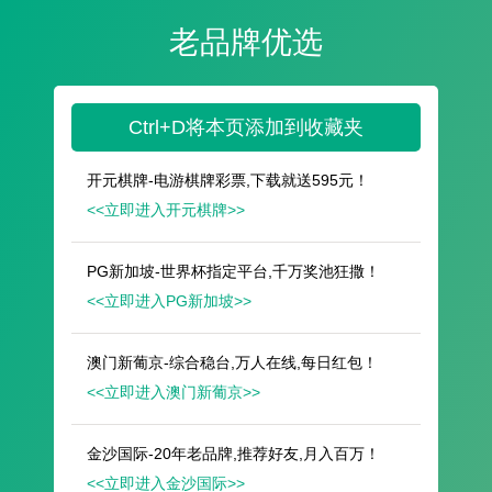
遥想公瑾当年，小乔初嫁了，雄姿英发。
羽扇纶巾，谈笑间，樯橹灰飞烟灭。
故国神游，多情应笑我，早生华发。
人生如梦，一尊还酹江月。